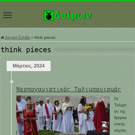
Αρχική Σελίδα
>
think pieces
think pieces
Μάρτιος, 2024
9 Μαρτίου
Νεοπαγανιστικός Ταλιμπανισμός
Οι
Ταλιμπ
άν της
θρησκε
υτικής
σέχτας