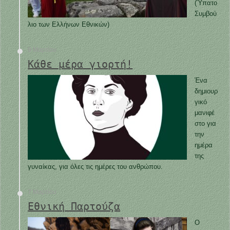
(Ύπατο
Συμβού
λιο των Ελλήνων Εθνικών)
9 Μαρτίου
Κάθε μέρα γιορτή!
Ένα
δημιουρ
γικό
μανιφέ
στο για
την
ημέρα
της
γυναίκας, για όλες τις ημέρες του ανθρώπου.
7 Μαρτίου
Εθνική Παρτούζα
Ο