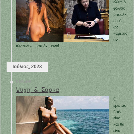
ελληνό
φωνος
μπουλκ
ουμές,
ως
«αμέρικ
αν
κλαρινέ»… και όχι μόνο!
Ιούλιος, 2023
8 Ιουλίου
Ψυχή & Σάρκα
Ο
έρωτας
ήταν,
είναι
και θα
είναι