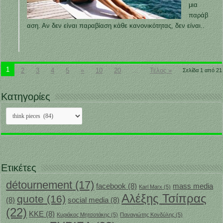
μια
παράβ
αση. Αν δεν είναι παραβίαση κάθε κανονικότητας, δεν είναι..
1
2
3
4
5
»
10
20
...
Τέλος »
Σελίδα 1 από 21
Κατηγορίες
Κατηγορίες
Ετικέτες
détournement
(17)
facebook
(8)
mass media
Karl Marx
(5)
Αλέξης Τσίπρας
quote
(16)
(8)
social media
(8)
(22)
ΚΚΕ
(8)
Κυριάκος Μητσοτάκης
(5)
Παναγιώτης Κονδύλης
(5)