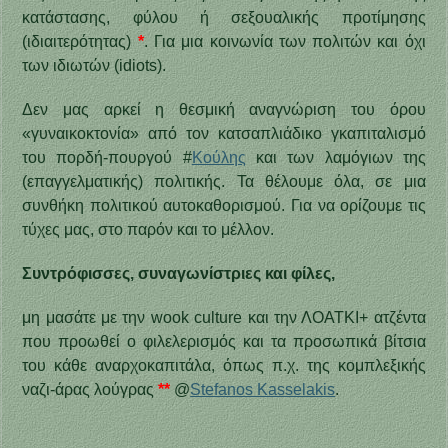
κατάστασης, φύλου ή σεξουαλικής προτίμησης
(ιδιαιτερότητας)
*
. Για μια κοινωνία των πολιτών και όχι
των ιδιωτών (idiots).
Δεν μας αρκεί η θεσμική αναγνώριση του όρου
«γυναικοκτονία» από τον κατσαπλιάδικο γκαπιταλισμό
του πορδή-πουργού #
Κούλης
και των λαμόγιων της
(επαγγελματικής) πολιτικής. Τα θέλουμε όλα, σε μια
συνθήκη πολιτικού αυτοκαθορισμού. Για να ορίζουμε τις
τύχες μας, στο παρόν και το μέλλον.
Συντρόφισσες, συναγωνίστριες και φίλες,
μη μασάτε με την wook culture και την ΛΟΑΤΚΙ+ ατζέντα
που προωθεί ο φιλελερισμός και τα προσωπικά βίτσια
του κάθε αναρχοκαπιτάλα, όπως π.χ. της κομπλεξικής
ναζι-άρας λούγρας
**
@
Stefanos Kasselakis
.