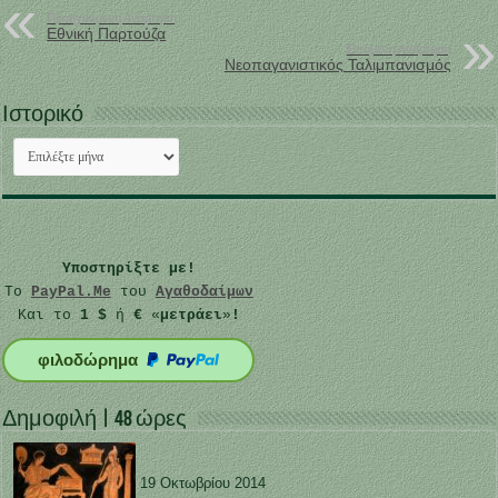
Προηγούμενη Ανάρτηση
Εθνική Παρτούζα
Επόμενη Ανάρτηση
Νεοπαγανιστικός Ταλιμπανισμός
Ιστορικό
Ιστορικό
Υποστηρίξτε με!
Το
PayPal.Me
του
Αγαθοδαίμων
Και το
1 $
ή
€
«
μετράει
»
!
φιλοδώρημα
Δημοφιλή | 48 ώρες
19 Οκτωβρίου 2014