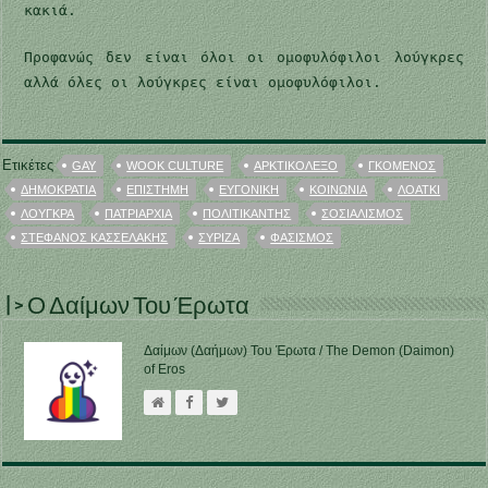
κακιά.
Προφανώς δεν είναι όλοι οι ομοφυλόφιλοι λούγκρες
αλλά όλες οι λούγκρες είναι ομοφυλόφιλοι.
Ετικέτες
GAY
WOOK CULTURE
ΑΡΚΤΙΚΌΛΕΞΟ
ΓΚΌΜΕΝΟΣ
ΔΗΜΟΚΡΑΤΊΑ
ΕΠΙΣΤΉΜΗ
ΕΥΓΟΝΙΚΉ
ΚΟΙΝΩΝΊΑ
ΛΟΑΤΚΙ
ΛΟΎΓΚΡΑ
ΠΑΤΡΙΑΡΧΊΑ
ΠΟΛΙΤΙΚΆΝΤΗΣ
ΣΟΣΙΑΛΙΣΜΌΣ
ΣΤΈΦΑΝΟΣ ΚΑΣΣΕΛΆΚΗΣ
ΣΥΡΙΖΑ
ΦΑΣΙΣΜΌΣ
|> Ο Δαίμων Του Έρωτα
Δαίμων (Δαήμων) Του Έρωτα / The Demon (Daimon)
of Eros