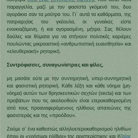
παραγγελία, μαζί με τον φασίστα γκόμενό του, δυο
αγοράκια σαν τα μούτρα του. Γι΄ αυτά τα καθάρματα, της
πατριαρχίας του γκέουλα, οι γυναίκες είστε
ενοικιαζόμενη, ή και αγορασμένη, μήτρα. Σας θέλουν
δούλες και θύματα για να στήνουν πολιτικές καριέρες
πουλώντας μικροαστική «ανθρωπιστική ευαισθησία» και
«ελευθεριακή» ρητορική.
Συντρόφισσες, συναγωνίστριες και φίλες,
μη μασάτε ούτε με την συντηρητική, υπερ-συντηρητική
και φασιστική ρητορική. Κάθε λέξη και κάθε νόημα (μη-
νόημα) αυτών των θρησκευτικών σεχτών (secta) και των
προβάτων που τις ακολουθούν είναι ετεροκαθορισμένη
από τους προαναφερόμενους ηλίθιους απατεώνες της
φασιστεράς και της «προόδου».
Ζούμε σ΄ ένα καθεστώς αλληλοετεροκαθορισμού ηλιθίων
όπου οι «χρήσιμοι ηλίθιοι» της αριστερίστικης και #
ζαίας