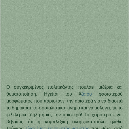
Ο συγκεκριμένος πολιτικάντης πουλάει μιζέρια και
θυματοποίηση. Ηγείται του #
ζαίου
φασιστερού
μορφώματος που παριστάνει την αριστερά για να διασπά
το δημοκρατικό-σοσιαλιστικό κίνημα και να μολύνει, με το
φιλελέρικο δηλητήριο, την αριστερά! Το χειρότερο είναι
βεβαίως ότι η κομπλεξική αναρχοκαπιτάλα ηλίθια
λούγκρα
είναι ένας ευγονιστής-ναζιστής
που θέλει κατά