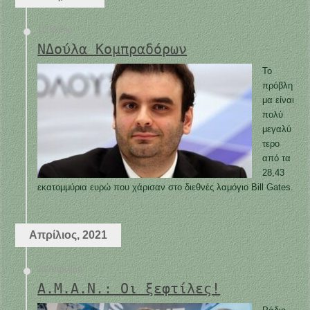
10 Μαΐου
ΝΔούλα Κομπραδόρων
Το
πρόβλη
μα είναι
πολύ
μεγαλύ
τερο
από τα
28,43
εκατομμύρια ευρώ που χάρισαν στο διεθνές λαμόγιο Bill Gates.
Απρίλιος, 2021
22 Απριλίου
Α.Μ.Α.Ν.: Οι ξεφτίλες!