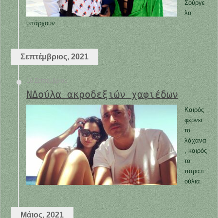
Σούργε
λα
υπάρχουν…
Σεπτέμβριος, 2021
16 Σεπτεμβρίου
ΝΔούλα ακροδεξιών χαφιέδων
Καιρός
φέρνει
τα
λάχανα
, καιρός
τα
παραπ
ούλια.
Μάιος, 2021