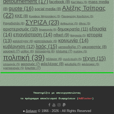
détournement
(17)
facebook
(8)
mass media
Karl Marx
(5)
Αλέξης Τσίπρας
quote
(16)
(8)
social media
(8)
(22)
ΚΚΕ
(8)
Κυριάκος Μητσοτάκης
(5)
Παναγιώτης Κονδύλης
(5)
ΣΥΡΙΖΑ
(23)
Ραγιαδιστάν
(6)
άνθρωπος
(5)
έθνος
(5)
εξουσία
δημοκρατία
(11)
αριστερισμός
(10)
δημιουργία
(5)
(14)
επανάσταση
(14)
ιστορία
ηθική
(9)
θρησκεία
(5)
κοινωνία
(14)
(13)
καλλιτέχνης
(6)
καπιταλισμός
(6)
λαός
(15)
κυβέρνηση
(12)
μικροαστός
(8)
ματαιοδοξία
(7)
μουσική
(7)
πλέμπα
(7)
μύθος
(6)
πατριαρχία
(6)
πολίτης
(5)
πολιτική
(39)
τέχνη
(15)
πόλεμος
(6)
συνέντευξη
(5)
φιλελέρας
(8)
φασισμός
(7)
υπουργός
(5)
φιλοδοξία
(5)
φιλόσοφος
(5)
‎έρωτας
(7)
χριστιανισμός
(5)
Υποστηρίξτε με
απενεργοποιώντας
το πρόγραμμα αποκλεισμού διαφημίσεων (
AdBlocker
)
●
Δαίμων
© 1966 - 2026 - All Rights Reserved