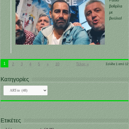
Ράδιο
βοθρίλα
με
βινύλιο!
1
2
3
4
5
»
10
...
Τέλος »
Σελίδα 1 από 12
Κατηγορίες
Κατηγορίες
Ετικέτες