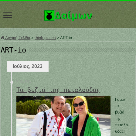
Αρχική Σελίδα
>
think pieces
>
ART-io
ART-io
Ιούλιος, 2023
4 Ιουλίου
Τα βυζιά της πεταλούδας
Γαμώ
τα
βυζιά
της
πεταλο
ύδας!