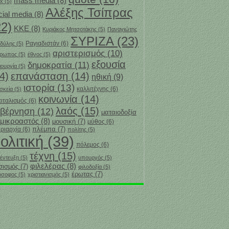
mass media
(8)
x
(5)
Αλέξης Τσίπρας
cial media
(8)
22)
ΚΚΕ
(8)
Κυριάκος Μητσοτάκης
(5)
Παναγιώτης
ΣΥΡΙΖΑ
(23)
Ραγιαδιστάν
(6)
δύλης
(5)
αριστερισμός
(10)
θρωπος
(5)
έθνος
(5)
εξουσία
δημοκρατία
(11)
ιουργία
(5)
4)
επανάσταση
(14)
ηθική
(9)
ιστορία
(13)
καλλιτέχνης
(6)
σκεία
(5)
κοινωνία
(14)
ιταλισμός
(6)
λαός
(15)
υβέρνηση
(12)
ματαιοδοξία
μικροαστός
(8)
μουσική
(7)
μύθος
(6)
πλέμπα
(7)
ριαρχία
(6)
πολίτης
(5)
ολιτική
(39)
πόλεμος
(6)
τέχνη
(15)
έντευξη
(5)
υπουργός
(5)
φιλελέρας
(8)
σισμός
(7)
φιλοδοξία
(5)
‎έρωτας
(7)
όσοφος
(5)
χριστιανισμός
(5)