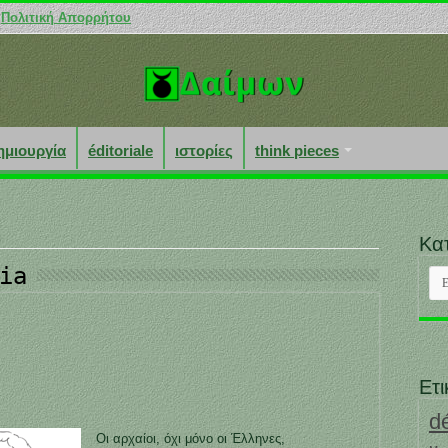
Πολιτική Απορρήτου
ημιουργία
éditoriale
ιστορίες
think pieces
Κα
ia
Κατ
Ετι
d
Οι αρχαίοι, όχι μόνο οι Έλληνες,