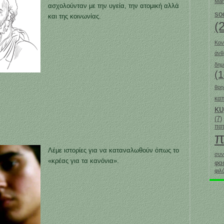
Mar
ασχολούνταν με την υγεία, την ατομική αλλά
so
και της κοινωνίας.
(
Κον
άν
δημ
(1
θρη
καπ
κ
(7)
πατ
π
Λέμε ιστορίες για να καταναλωθούν όπως το
συν
«κρέας για τα κανόνια».
φα
φιλ