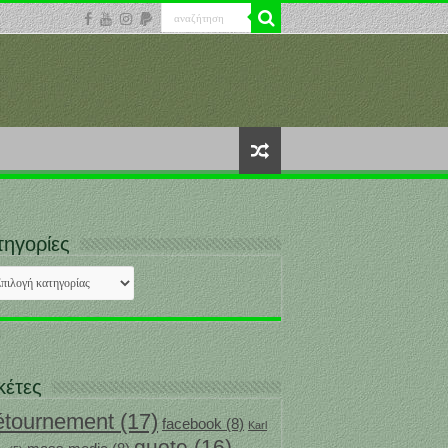
τηγορίες
ηγορίες
κέτες
étournement
(17)
facebook
(8)
Karl
quote
(16)