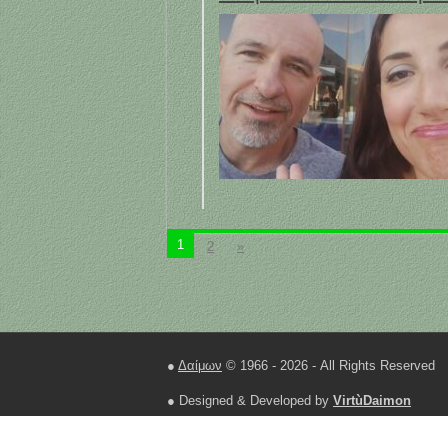
1
2
»
●
Δαίμων
© 1966 - 2026 - All Rights Reserved
● Designed & Developed by
VirtùDaimon
● Hosting in
Hetzner