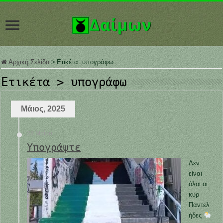
Αρχική Σελίδα
>
Ετικέτα:
υπογράφω
Ετικέτα >
υπογράφω
Μάιος, 2025
28 Μαΐου
Υπογράψτε
Δεν
είναι
όλοι οι
κυρ
Παντελ
ήδες