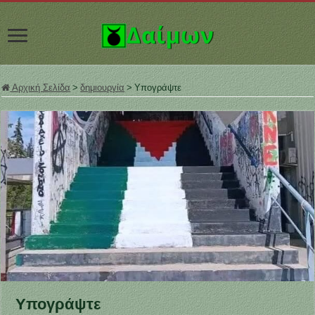
Αρχική Σελίδα
>
δημιουργία
>
Υπογράψτε
Υπογράψτε