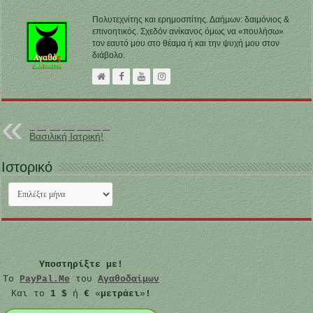
Πολυτεχνίτης και ερημοσπίτης. Δαήμων: δαιμόνιος &
επινοητικός. Σχεδόν ανίκανος όμως να «πουλήσω»
τον εαυτό μου στο θέαμα ή και την ψυχή μου στον
διάβολο.
Προηγούμενη Ανάρτηση
Βασιλική Ιατρική!
Ιστορικό
Ιστορικό
Υποστηρίξτε με!
Το
PayPal.Me
του
Αγαθοδαίμων
Και το
1 $
ή
€
«
μετράει
»
!