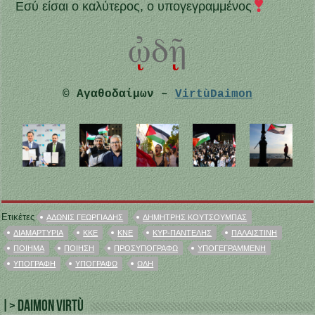
Εσύ είσαι ο καλύτερος, ο υπογεγραμμένος
© Αγαθοδαίμων –
VirtùDaimon
Ετικέτες
ΆΔΩΝΙΣ ΓΕΩΡΓΙΆΔΗΣ
ΔΗΜΉΤΡΗΣ ΚΟΥΤΣΟΎΜΠΑΣ
ΔΙΑΜΑΡΤΥΡΊΑ
ΚΚΕ
ΚΝΕ
ΚΥΡ-ΠΑΝΤΕΛΉΣ
ΠΑΛΑΙΣΤΊΝΗ
ΠΟΊΗΜΑ
ΠΟΊΗΣΗ
ΠΡΟΣΥΠΟΓΡΆΦΩ
ΥΠΟΓΕΓΡΑΜΜΈΝΗ
ΥΠΟΓΡΑΦΉ
ΥΠΟΓΡΆΦΩ
ΩΔΉ
|> Daimon Virtù