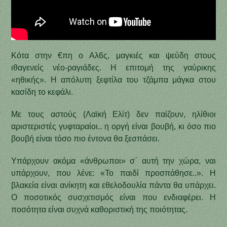
Κότα στην €πη ο Αλ6ς, μαγκιές και ψεύδη στους
ιθαγενείς νέο-ραγιάδες. Η επιτομή της γαύρικης
«ηθικής». Η απόλυτη ξεφτίλα του τζάμπα μάγκα στου
κασίδη το κεφάλι.
Με τους αστούς (Λαϊκή Ελίτ) δεν παίζουν, ηλίθιοι
αριστεριστές γυφταραίοι.. η οργή είναι βουβή, κι όσο πιο
βουβή είναι τόσο πιο έντονα θα ξεσπάσει.
Υπάρχουν ακόμα «άνθρωποι» σ΄ αυτή την χώρα, ναι
υπάρχουν, που λένε: «Το παιδί προσπάθησε..». Η
βλακεία είναι ανίκητη και εθελοδουλία πάντα θα υπάρχει.
Ο ποσοτικός συσχετισμός είναι που ενδιαφέρει. Η
ποσότητα είναι συχνά καθοριστική της ποιότητας.