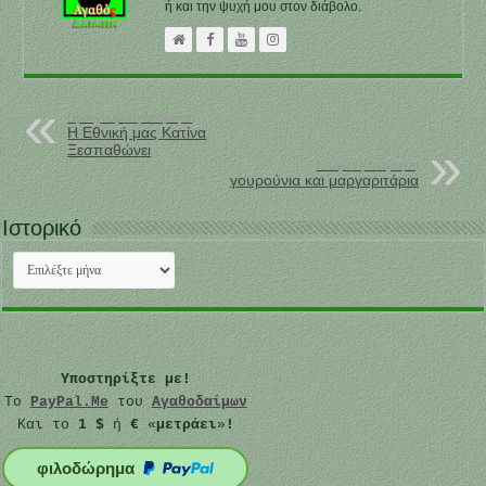
ή και την ψυχή μου στον διάβολο.
Προηγούμενη Ανάρτηση
Η Εθνική μας Κατίνα
Ξεσπαθώνει
Επόμενη Ανάρτηση
γουρούνια και μαργαριτάρια
Ιστορικό
Ιστορικό
Υποστηρίξτε με!
Το
PayPal.Me
του
Αγαθοδαίμων
Και το
1 $
ή
€
«
μετράει
»
!
φιλοδώρημα