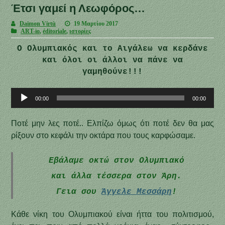
Έτσι γαμεί η Λεωφόρος…
Daimon Virtù
19 Μαρτίου 2017
ART-io
,
éditoriale
,
ιστορίες
Ο Ολυμπιακός και το Αιγάλεω να κερδάνε
και όλοι οι άλλοι να πάνε να
γαμηθούνε!!!
Πρόγραμμα
00:00
00:00
Αναπαραγωγής
Ήχου
Ποτέ μην λες ποτέ.. Ελπίζω όμως ότι ποτέ δεν θα μας
ρίξουν στο κεφάλι την οκτάρα που τους καρφώσαμε.
Εβάλαμε οκτώ στον Ολυμπιακό
και άλλα τέσσερα στον Άρη.
Γεια σου
Άγγελε Μεσσάρη
!
Κάθε νίκη του Ολυμπιακού είναι ήττα του πολιτισμού,