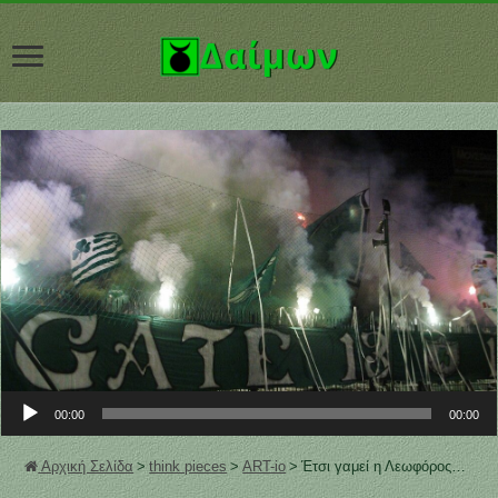
Πρόγραμμα Αναπαραγωγής Ήχου
00:00
00:00
Αρχική Σελίδα
>
think pieces
>
ART-io
>
Έτσι γαμεί η Λεωφόρος…