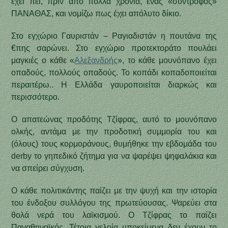
έχει πει, πριν από πολλά χρόνια, ένας «σύντροφος»
ΠΑΝΑΘΑΣ, και νομίζω πως έχει απόλυτο δίκιο.
Στο εγχώριο Γαυριστάν – Ραγιαδιστάν η πουτάνα της
€πης σαρώνει. Στο εγχώριο προτεκτοράτο πουλάει
μαγκιές ο κάθε «
Αλεξανδρής
», το κάθε μουνόπανο έχει
οπαδούς, πολλούς οπαδούς. Το κοπάδι κοπαδοποιείται
περαιτέρω.. Η Ελλάδα γαυροποιείται διαρκώς και
περισσότερο.
Ο απατεώνας προδότης Τζίφρας, αυτό το μουνόπανο
ολκής, αντάμα με την προδοτική συμμορία του και
(όλους) τους κορμοράνους, θυμήθηκε την εβδομάδα του
derby το γηπεδικό ζήτημα για να ψαρέψει ψηφαλάκια και
να σπείρει σύγχυση.
Ο κάθε πολιτικάντης παίζει με την ψυχή και την ιστορία
του ένδοξου συλλόγου της πρωτεύουσας. Ψαρεύει στα
θολά νερά του λαϊκισμού. Ο Τζίφρας το παίζει
Παναθηναϊκός. Τέτοια γελοία υποκείμενα δεν έχουν το