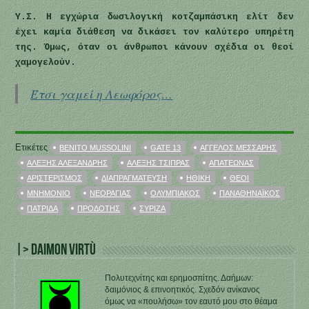
Υ.Σ. Η εγχώρια δωσιλογική κοτζαμπάσικη ελίτ δεν
έχει καμία διάθεση να δικάσει τον καλύτερο υπηρέτη
της. Όμως, όταν οι άνθρωποι κάνουν σχέδια οι θεοί
χαμογελούν.
Έτσι γαμεί η Λεωφόρος…
Ετικέτες
BENITO MUSSOLINI
GATE 13
ΆΓΓΕΛΟΣ ΜΕΣΣΆΡΗΣ
ΑΛΈΞΗΣ ΑΛΕΞΑΝΔΡΉΣ
ΑΛΈΞΗΣ ΤΣΊΠΡΑΣ
ΑΠΑΤΕΏΝΑΣ
ΑΡΙΣΤΕΡΙΣΜΌΣ
ΔΙΑΠΡΑΓΜΆΤΕΥΣΗ
ΗΘΙΚΉ
ΘΕΟΊ
ΜΝΗΜΌΝΙΟ
ΝΕΟΡΑΓΙΆΣ
ΟΛΥΜΠΙΑΚΌΣ
ΠΑΝΑΘΗΝΑΪΚΌΣ
ΠΑΤΡΊΔΑ
ΠΡΟΔΌΤΗΣ
ΣΥΡΙΖΑ
|> Daimon Virtù
Πολυτεχνίτης και ερημοσπίτης. Δαήμων:
δαιμόνιος & επινοητικός. Σχεδόν ανίκανος
όμως να «πουλήσω» τον εαυτό μου στο θέαμα