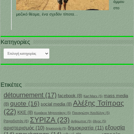
άμμου
στο
μαζικό θέαμα, ένα σχεδόν τίποτα...
Κατηγορίες
Κατηγορίες
Ετικέτες
détournement
(17)
facebook
(8)
mass media
Karl Marx
(5)
Αλέξης Τσίπρας
quote
(16)
(8)
social media
(8)
(22)
ΚΚΕ
(8)
Κυριάκος Μητσοτάκης
(5)
Παναγιώτης Κονδύλης
(5)
ΣΥΡΙΖΑ
(23)
Ραγιαδιστάν
(6)
άνθρωπος
(5)
έθνος
(5)
εξουσία
δημοκρατία
(11)
αριστερισμός
(10)
δημιουργία
(5)