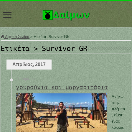
Αρχική Σελίδα
>
Ετικέτα:
Survivor GR
Ετικέτα >
Survivor GR
Απρίλιος, 2017
11 Απριλίου
γουρούνια και μαργαριτάρια
Ανήκω
στην
πλέμπα
, είμαι
ένας
κόκκος