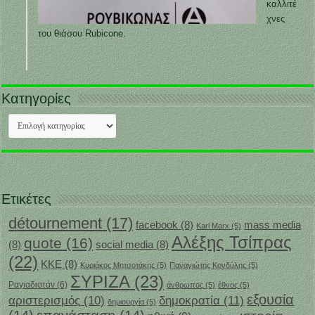
καλλιτέ
χνες
του θιάσου Rubicone.
Κατηγορίες
Κατηγορίες
Ετικέτες
détournement
(17)
facebook
(8)
mass media
Karl Marx
(5)
Αλέξης Τσίπρας
quote
(16)
(8)
social media
(8)
(22)
ΚΚΕ
(8)
Κυριάκος Μητσοτάκης
(5)
Παναγιώτης Κονδύλης
(5)
ΣΥΡΙΖΑ
(23)
Ραγιαδιστάν
(6)
άνθρωπος
(5)
έθνος
(5)
εξουσία
δημοκρατία
(11)
αριστερισμός
(10)
δημιουργία
(5)