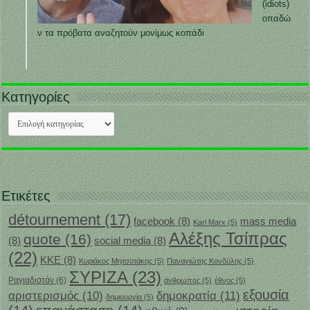
(idiots)
οπαδώ
ν τα πρόβατα αναζητούν μονίμως κοπάδι
Κατηγορίες
Κατηγορίες
Ετικέτες
détournement
(17)
facebook
(8)
mass media
Karl Marx
(5)
Αλέξης Τσίπρας
quote
(16)
(8)
social media
(8)
(22)
ΚΚΕ
(8)
Κυριάκος Μητσοτάκης
(5)
Παναγιώτης Κονδύλης
(5)
ΣΥΡΙΖΑ
(23)
Ραγιαδιστάν
(6)
άνθρωπος
(5)
έθνος
(5)
εξουσία
δημοκρατία
(11)
αριστερισμός
(10)
δημιουργία
(5)