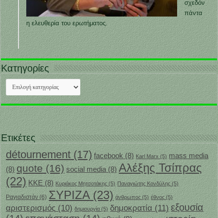
σχεδόν
πάντα
η ελευθερία του ερωτήματος.
Κατηγορίες
Κατηγορίες
Ετικέτες
détournement
(17)
facebook
(8)
mass media
Karl Marx
(5)
Αλέξης Τσίπρας
quote
(16)
(8)
social media
(8)
(22)
ΚΚΕ
(8)
Κυριάκος Μητσοτάκης
(5)
Παναγιώτης Κονδύλης
(5)
ΣΥΡΙΖΑ
(23)
Ραγιαδιστάν
(6)
άνθρωπος
(5)
έθνος
(5)
εξουσία
δημοκρατία
(11)
αριστερισμός
(10)
δημιουργία
(5)