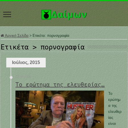
Αρχική Σελίδα
>
Ετικέτα:
πορνογραφία
Ετικέτα >
πορνογραφία
Ιούλιος, 2015
13 Ιουλίου
Το ερώτημα της ελευθερίας…
Το
ερώτημ
α της
ελευθερ
ίας
είναι