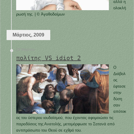
αλλά η
ολοκλή
ρωσή της. | © Ἀγαθοδαίμων
Μάρτιος, 2009
29 Μαρτίου
πολίτης VS idiot 2
Ο
Διάβολ
ος
έφτασε
στην
δύση
σαν
απότοκ
ος του ύστερου ιουδαϊσμού, που έχοντας αφομοιώσει τις
παραδόσεις της Ανατολής, μεταμόρφωσε το Σατανά από
αντιπρόσωπο του Θεού σε εχθρό του.