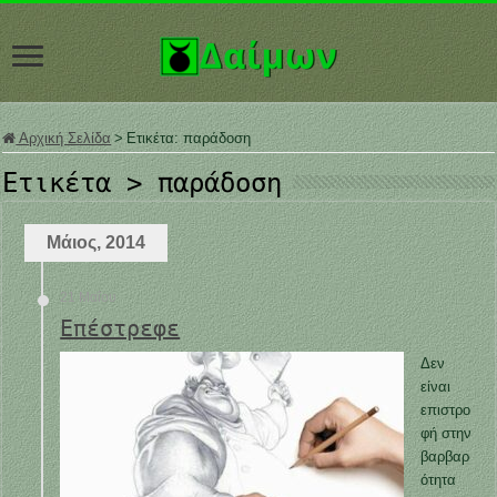
Αρχική Σελίδα
>
Ετικέτα:
παράδοση
Ετικέτα >
παράδοση
Μάιος, 2014
21 Μαΐου
Επέστρεφε
Δεν
είναι
επιστρο
φή στην
βαρβαρ
ότητα