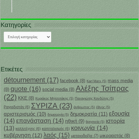
Κατηγορίες
Κατηγορίες
Ετικέτες
détournement
(17)
facebook
(8)
mass media
Karl Marx
(5)
Αλέξης Τσίπρας
quote
(16)
(8)
social media
(8)
(22)
ΚΚΕ
(8)
Κυριάκος Μητσοτάκης
(5)
Παναγιώτης Κονδύλης
(5)
ΣΥΡΙΖΑ
(23)
Ραγιαδιστάν
(6)
άνθρωπος
(5)
έθνος
(5)
εξουσία
δημοκρατία
(11)
αριστερισμός
(10)
δημιουργία
(5)
(14)
επανάσταση
(14)
ιστορία
ηθική
(9)
θρησκεία
(5)
κοινωνία
(14)
(13)
καλλιτέχνης
(6)
καπιταλισμός
(6)
λαός
(15)
κυβέρνηση
(12)
μικροαστός
(8)
ματαιοδοξία
(7)