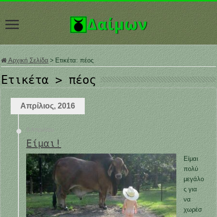
Αρχική Σελίδα
>
Ετικέτα:
πέος
Ετικέτα >
πέος
Απρίλιος, 2016
9 Απριλίου
Είμαι!
Είμαι
πολύ
μεγάλο
ς για
να
χωρέσ