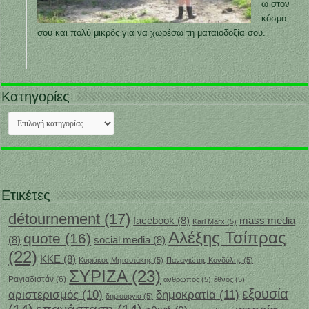
ω στον
κόσμο
σου και πολύ μικρός για να χωρέσω τη ματαιοδοξία σου.
Κατηγορίες
Κατηγορίες
Ετικέτες
détournement
(17)
facebook
(8)
mass media
Karl Marx
(5)
Αλέξης Τσίπρας
quote
(16)
(8)
social media
(8)
(22)
ΚΚΕ
(8)
Κυριάκος Μητσοτάκης
(5)
Παναγιώτης Κονδύλης
(5)
ΣΥΡΙΖΑ
(23)
Ραγιαδιστάν
(6)
άνθρωπος
(5)
έθνος
(5)
εξουσία
δημοκρατία
(11)
αριστερισμός
(10)
δημιουργία
(5)