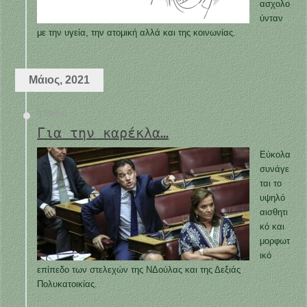
ασχολο
ύνταν
με την υγεία, την ατομική αλλά και της κοινωνίας.
Μάιος, 2021
8 Μαΐου
Για την καρέκλα…
Εύκολα
συνάγε
ται το
υψηλό
αισθητι
κό και
μορφωτ
ικό
επίπεδο των στελεχών της ΝΔούλας και της Δεξιάς
Πολυκατοικίας.