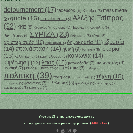
Ετικέτες
détournement
(17)
facebook
(8)
mass media
Karl Marx
(5)
Αλέξης Τσίπρας
quote
(16)
(8)
social media
(8)
(22)
ΚΚΕ
(8)
Κυριάκος Μητσοτάκης
(5)
Παναγιώτης Κονδύλης
(5)
ΣΥΡΙΖΑ
(23)
Ραγιαδιστάν
(6)
άνθρωπος
(5)
έθνος
(5)
εξουσία
δημοκρατία
(11)
αριστερισμός
(10)
δημιουργία
(5)
(14)
επανάσταση
(14)
ιστορία
ηθική
(9)
θρησκεία
(5)
κοινωνία
(14)
(13)
καλλιτέχνης
(6)
καπιταλισμός
(6)
λαός
(15)
κυβέρνηση
(12)
μικροαστός
(8)
ματαιοδοξία
(7)
μουσική
(7)
πλέμπα
(7)
μύθος
(6)
πατριαρχία
(6)
πολίτης
(5)
πολιτική
(39)
τέχνη
(15)
πόλεμος
(6)
συνέντευξη
(5)
φιλελέρας
(8)
φασισμός
(7)
υπουργός
(5)
φιλοδοξία
(5)
φιλόσοφος
(5)
‎έρωτας
(7)
χριστιανισμός
(5)
Υποστηρίξτε με
απενεργοποιώντας
το πρόγραμμα αποκλεισμού διαφημίσεων (
AdBlocker
)