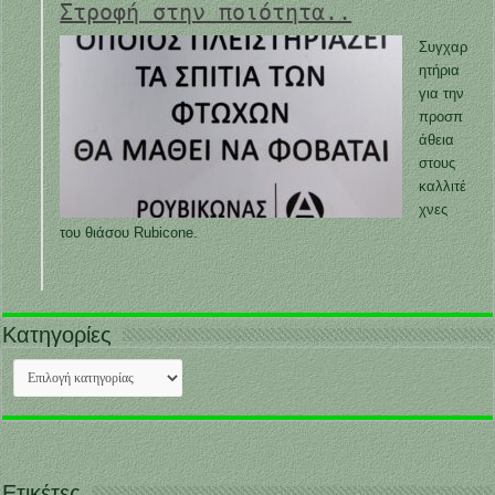
Στροφή στην ποιότητα..
Συγχαρ
ητήρια
για την
προσπ
άθεια
στους
καλλιτέ
χνες
του θιάσου Rubicone.
Κατηγορίες
Κατηγορίες