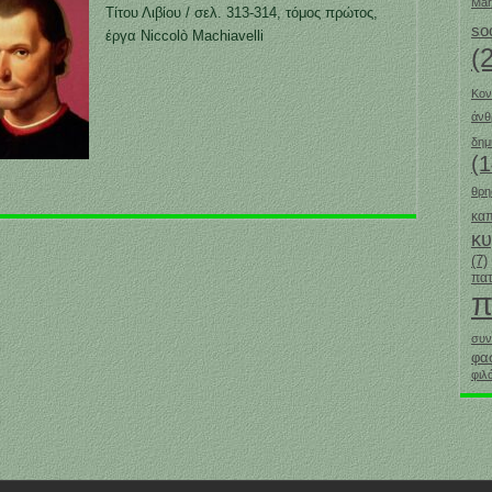
Mar
Τίτου Λιβίου / σελ. 313-314, τόμος πρώτος,
so
έργα Niccolò Machiavelli
(
Κον
άν
δημ
(1
θρη
καπ
κ
(7)
πατ
π
συν
φα
φιλ