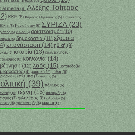
mass media
(8)
x
(5)
Αλέξης Τσίπρας
cial media
(8)
22)
ΚΚΕ
(8)
Κυριάκος Μητσοτάκης
(5)
Παναγιώτης
ΣΥΡΙΖΑ
(23)
Ραγιαδιστάν
(6)
δύλης
(5)
αριστερισμός
(10)
θρωπος
(5)
έθνος
(5)
εξουσία
δημοκρατία
(11)
ιουργία
(5)
4)
επανάσταση
(14)
ηθική
(9)
ιστορία
(13)
καλλιτέχνης
(6)
σκεία
(5)
κοινωνία
(14)
ιταλισμός
(6)
λαός
(15)
υβέρνηση
(12)
ματαιοδοξία
μικροαστός
(8)
μουσική
(7)
μύθος
(6)
πλέμπα
(7)
ριαρχία
(6)
πολίτης
(5)
ολιτική
(39)
πόλεμος
(6)
τέχνη
(15)
έντευξη
(5)
υπουργός
(5)
φιλελέρας
(8)
σισμός
(7)
φιλοδοξία
(5)
‎έρωτας
(7)
όσοφος
(5)
χριστιανισμός
(5)