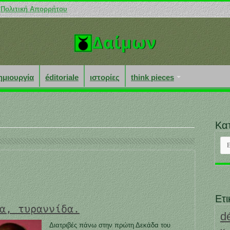
Πολιτική Απορρήτου
ημιουργία
éditoriale
ιστορίες
think pieces
Κα
Κατ
Ετι
α, τυραννίδα.
d
Διατριβές πάνω στην πρώτη Δεκάδα του