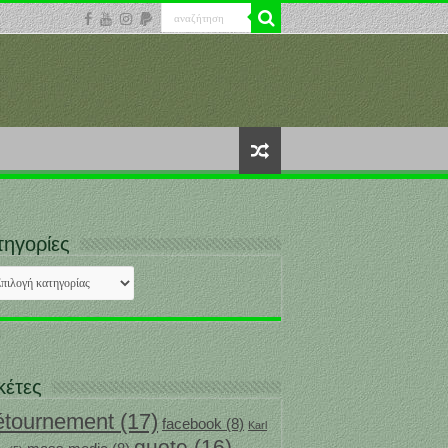
τηγορίες
ηγορίες
κέτες
étournement
(17)
facebook
(8)
Karl
quote
(16)