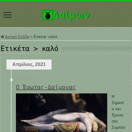
Αρχική Σελίδα
>
Ετικέτα:
καλό
Ετικέτα >
καλό
Απρίλιος, 2021
27 Απριλίου
Ο Έρωτας-Δαίμονας
Η
Σημασί
α του
Έρωτα
στο
Συμπόσ