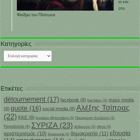
ιο και
στο
Φαίδρο του Πλάτωνα
Κατηγορίες
Κατηγορίες
Ετικέτες
détournement
(17)
facebook
(8)
mass media
Karl Marx
(5)
Αλέξης Τσίπρας
quote
(16)
(8)
social media
(8)
(22)
ΚΚΕ
(8)
Κυριάκος Μητσοτάκης
(5)
Παναγιώτης Κονδύλης
(5)
ΣΥΡΙΖΑ
(23)
Ραγιαδιστάν
(6)
άνθρωπος
(5)
έθνος
(5)
εξουσία
δημοκρατία
(11)
αριστερισμός
(10)
δημιουργία
(5)