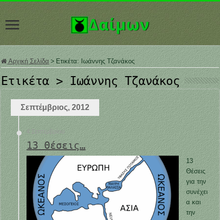
Αρχική Σελίδα
>
Ετικέτα:
Ιωάννης Τζανάκος
Ετικέτα >
Ιωάννης Τζανάκος
Σεπτέμβριος, 2012
4 Σεπτεμβρίου
13 Θέσεις…
13
Θέσεις
για την
συνέχει
α και
την