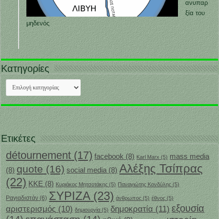
ανυπαρ
ξία του
μηδενός
Κατηγορίες
Κατηγορίες
Ετικέτες
détournement
(17)
facebook
(8)
mass media
Karl Marx
(5)
Αλέξης Τσίπρας
quote
(16)
(8)
social media
(8)
(22)
ΚΚΕ
(8)
Κυριάκος Μητσοτάκης
(5)
Παναγιώτης Κονδύλης
(5)
ΣΥΡΙΖΑ
(23)
Ραγιαδιστάν
(6)
άνθρωπος
(5)
έθνος
(5)
εξουσία
δημοκρατία
(11)
αριστερισμός
(10)
δημιουργία
(5)