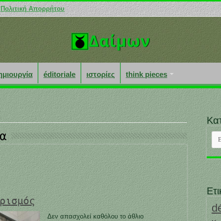
Πολιτική Απορρήτου
ημιουργία
éditoriale
ιστορίες
think pieces
Κα
α
Κατ
Ετι
ρισμός
d
Δεν απασχολεί καθόλου το άθλιο