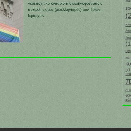
Mar
νεοεποχίτικο κνιταριό της ελληνοφρένειας ο
so
ανθελληνισμός (μισελληνισμός) των Τριών
(
Ιεραρχών.
Κον
άν
δημ
(1
θρη
καπ
κ
(7)
πατ
π
συν
φα
φιλ