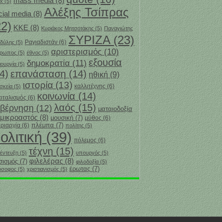
mass media
(8)
x
(5)
Αλέξης Τσίπρας
cial media
(8)
22)
ΚΚΕ
(8)
Κυριάκος Μητσοτάκης
(5)
Παναγιώτης
ΣΥΡΙΖΑ
(23)
Ραγιαδιστάν
(6)
δύλης
(5)
αριστερισμός
(10)
θρωπος
(5)
έθνος
(5)
εξουσία
δημοκρατία
(11)
ιουργία
(5)
4)
επανάσταση
(14)
ηθική
(9)
ιστορία
(13)
καλλιτέχνης
(6)
σκεία
(5)
κοινωνία
(14)
ιταλισμός
(6)
λαός
(15)
υβέρνηση
(12)
ματαιοδοξία
μικροαστός
(8)
μουσική
(7)
μύθος
(6)
πλέμπα
(7)
ριαρχία
(6)
πολίτης
(5)
ολιτική
(39)
πόλεμος
(6)
τέχνη
(15)
έντευξη
(5)
υπουργός
(5)
φιλελέρας
(8)
σισμός
(7)
φιλοδοξία
(5)
‎έρωτας
(7)
όσοφος
(5)
χριστιανισμός
(5)