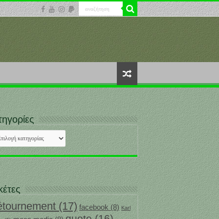
τηγορίες
ηγορίες
κέτες
étournement
(17)
facebook
(8)
Karl
quote
(16)