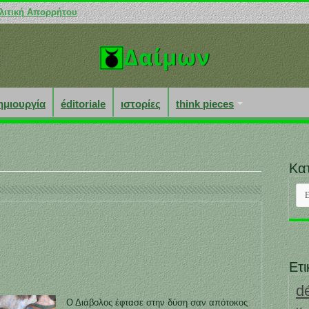
λιτική Απορρήτου
ημιουργία
éditoriale
ιστορίες
think pieces
Κα
Κατ
Ετι
d
Ο Διάβολος έφτασε στην δύση σαν απότοκος