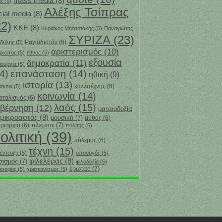
mass media
(8)
x
(5)
Αλέξης Τσίπρας
cial media
(8)
22)
ΚΚΕ
(8)
Κυριάκος Μητσοτάκης
(5)
Παναγιώτης
ΣΥΡΙΖΑ
(23)
Ραγιαδιστάν
(6)
δύλης
(5)
αριστερισμός
(10)
θρωπος
(5)
έθνος
(5)
εξουσία
δημοκρατία
(11)
ιουργία
(5)
4)
επανάσταση
(14)
ηθική
(9)
ιστορία
(13)
καλλιτέχνης
(6)
σκεία
(5)
κοινωνία
(14)
ιταλισμός
(6)
λαός
(15)
υβέρνηση
(12)
ματαιοδοξία
μικροαστός
(8)
μουσική
(7)
μύθος
(6)
πλέμπα
(7)
ριαρχία
(6)
πολίτης
(5)
ολιτική
(39)
πόλεμος
(6)
τέχνη
(15)
έντευξη
(5)
υπουργός
(5)
φιλελέρας
(8)
σισμός
(7)
φιλοδοξία
(5)
‎έρωτας
(7)
όσοφος
(5)
χριστιανισμός
(5)