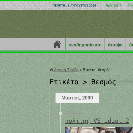
Αρχική >
Πο
ΠΈΜΠΤΗ , 6 ΑΎΓΟΥΣΤΟΣ 2026
αναδημοσίευση
άποψη
δ
Αρχική Σελίδα
>
Ετικέτα:
θεσμός
Ετικέτα >
θεσμός
Μάρτιος, 2009
29 Μαρτίου
πολίτης VS idiot 2