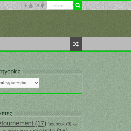
τηγορίες
ηγορίες
κέτες
étournement
(17)
facebook
(8)
Karl
quote
(16)