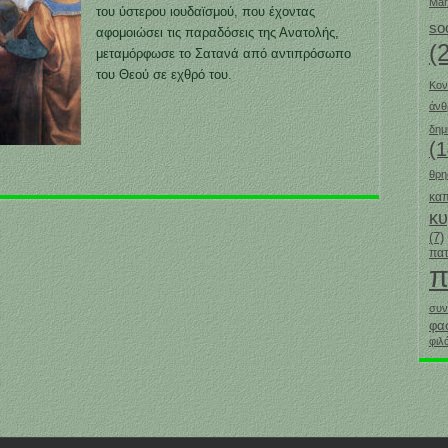
Mar
του ύστερου ιουδαϊσμού, που έχοντας
so
αφομοιώσει τις παραδόσεις της Ανατολής,
(
μεταμόρφωσε το Σατανά από αντιπρόσωπο
του Θεού σε εχθρό του.
Κον
άν
δημ
(1
θρη
καπ
κ
(7)
πατ
π
συν
φα
φιλ