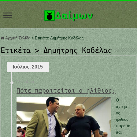
Αρχική Σελίδα
>
Ετικέτα:
Δημήτρης Κοδέλας
Ετικέτα >
Δημήτρης Κοδέλας
Ιούλιος, 2015
22 Ιουλίου
Πότε παραιτείται ο ηλίθιος;
Ο
άχρηστ
ος
ηλίθιος
παραιτε
ίται