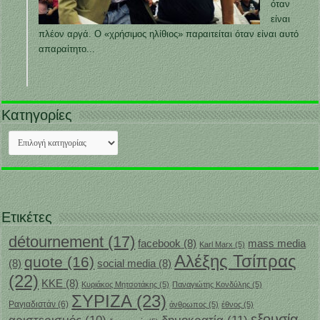
όταν
είναι
πλέον αργά. Ο «χρήσιμος ηλίθιος» παραιτείται όταν είναι αυτό
απαραίτητο...
Κατηγορίες
Κατηγορίες
Ετικέτες
détournement
(17)
facebook
(8)
mass media
Karl Marx
(5)
Αλέξης Τσίπρας
quote
(16)
(8)
social media
(8)
(22)
ΚΚΕ
(8)
Κυριάκος Μητσοτάκης
(5)
Παναγιώτης Κονδύλης
(5)
ΣΥΡΙΖΑ
(23)
Ραγιαδιστάν
(6)
άνθρωπος
(5)
έθνος
(5)
εξουσία