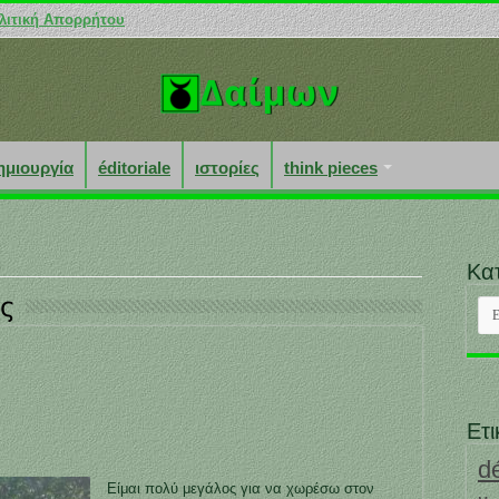
λιτική Απορρήτου
ημιουργία
éditoriale
ιστορίες
think pieces
Κα
ς
Κατ
Ετι
d
Είμαι πολύ μεγάλος για να χωρέσω στον