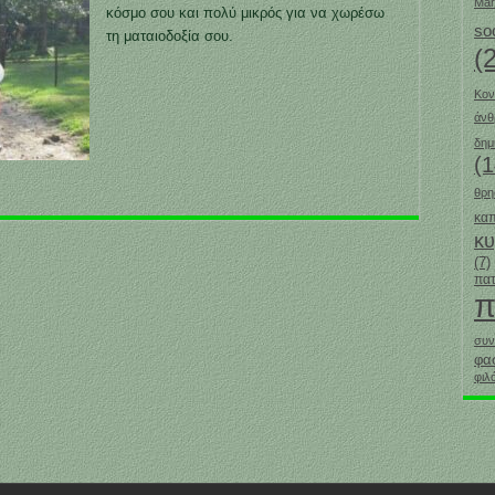
Mar
κόσμο σου και πολύ μικρός για να χωρέσω
so
τη ματαιοδοξία σου.
(
Κον
άν
δημ
(1
θρη
καπ
κ
(7)
πατ
π
συν
φα
φιλ