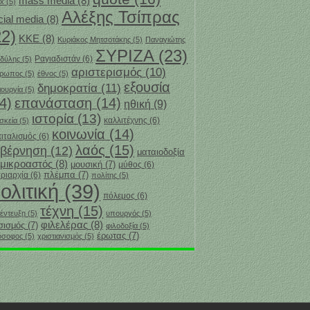
mass media
(8)
x
(5)
Αλέξης Τσίπρας
cial media
(8)
22)
ΚΚΕ
(8)
Κυριάκος Μητσοτάκης
(5)
Παναγιώτης
ΣΥΡΙΖΑ
(23)
Ραγιαδιστάν
(6)
δύλης
(5)
αριστερισμός
(10)
θρωπος
(5)
έθνος
(5)
εξουσία
δημοκρατία
(11)
ιουργία
(5)
4)
επανάσταση
(14)
ηθική
(9)
ιστορία
(13)
καλλιτέχνης
(6)
σκεία
(5)
κοινωνία
(14)
ιταλισμός
(6)
λαός
(15)
υβέρνηση
(12)
ματαιοδοξία
μικροαστός
(8)
μουσική
(7)
μύθος
(6)
πλέμπα
(7)
ριαρχία
(6)
πολίτης
(5)
ολιτική
(39)
πόλεμος
(6)
τέχνη
(15)
έντευξη
(5)
υπουργός
(5)
φιλελέρας
(8)
σισμός
(7)
φιλοδοξία
(5)
‎έρωτας
(7)
όσοφος
(5)
χριστιανισμός
(5)