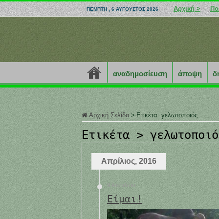
Αρχική >
Πο
ΠΈΜΠΤΗ , 6 ΑΎΓΟΥΣΤΟΣ 2026
αναδημοσίευση
άποψη
δ
Αρχική Σελίδα
>
Ετικέτα:
γελωτοποιός
Ετικέτα >
γελωτοποιό
Απρίλιος, 2016
9 Απριλίου
Είμαι!