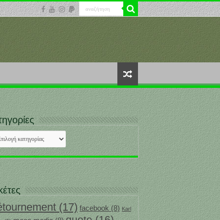
τηγορίες
ηγορίες
κέτες
étournement
(17)
facebook
(8)
Karl
quote
(16)