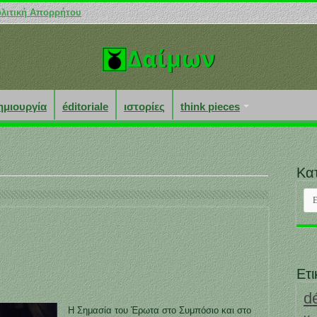
λιτική Απορρήτου
ημιουργία
éditoriale
ιστορίες
think pieces
Κα
Κατ
Ετι
d
Η Σημασία του Έρωτα στο Συμπόσιο και στο