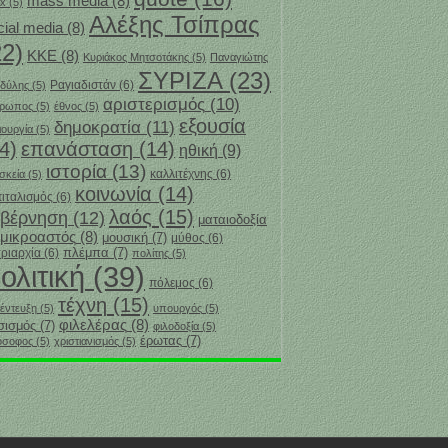
mass media
(8)
x
(5)
Αλέξης Τσίπρας
cial media
(8)
22)
ΚΚΕ
(8)
Κυριάκος Μητσοτάκης
(5)
Παναγιώτης
ΣΥΡΙΖΑ
(23)
Ραγιαδιστάν
(6)
δύλης
(5)
αριστερισμός
(10)
θρωπος
(5)
έθνος
(5)
εξουσία
δημοκρατία
(11)
ιουργία
(5)
4)
επανάσταση
(14)
ηθική
(9)
ιστορία
(13)
καλλιτέχνης
(6)
σκεία
(5)
κοινωνία
(14)
ιταλισμός
(6)
λαός
(15)
υβέρνηση
(12)
ματαιοδοξία
μικροαστός
(8)
μουσική
(7)
μύθος
(6)
πλέμπα
(7)
ριαρχία
(6)
πολίτης
(5)
ολιτική
(39)
πόλεμος
(6)
τέχνη
(15)
έντευξη
(5)
υπουργός
(5)
φιλελέρας
(8)
σισμός
(7)
φιλοδοξία
(5)
‎έρωτας
(7)
όσοφος
(5)
χριστιανισμός
(5)