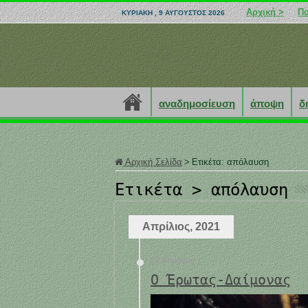
Αρχική >
Πο
ΚΥΡΙΑΚΉ , 9 ΑΎΓΟΥΣΤΟΣ 2026
αναδημοσίευση
άποψη
δ
Αρχική Σελίδα
>
Ετικέτα:
απόλαυση
Ετικέτα >
απόλαυση
Απρίλιος, 2021
27 Απριλίου
Ο Έρωτας-Δαίμονας