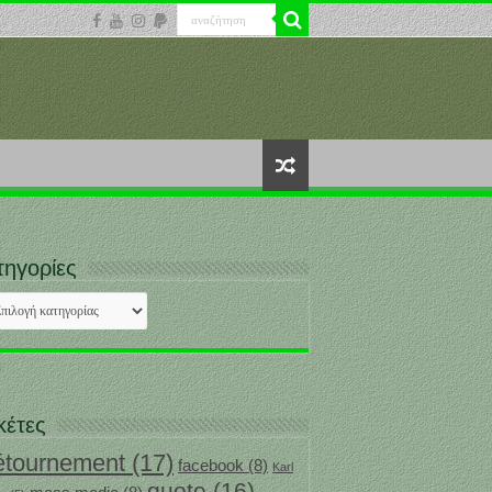
τηγορίες
ηγορίες
κέτες
étournement
(17)
facebook
(8)
Karl
quote
(16)