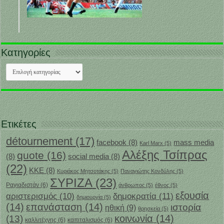
Κατηγορίες
Κατηγορίες
Ετικέτες
détournement
(17)
facebook
(8)
mass media
Karl Marx
(5)
Αλέξης Τσίπρας
quote
(16)
(8)
social media
(8)
(22)
ΚΚΕ
(8)
Κυριάκος Μητσοτάκης
(5)
Παναγιώτης Κονδύλης
(5)
ΣΥΡΙΖΑ
(23)
Ραγιαδιστάν
(6)
άνθρωπος
(5)
έθνος
(5)
εξουσία
δημοκρατία
(11)
αριστερισμός
(10)
δημιουργία
(5)
(14)
επανάσταση
(14)
ιστορία
ηθική
(9)
θρησκεία
(5)
κοινωνία
(14)
(13)
καλλιτέχνης
(6)
καπιταλισμός
(6)