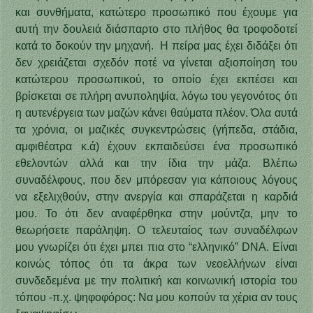
και συνθήματα, κατώτερο προσωπικό που έχουμε για
αυτή την δουλειά διάσπαρτο στο πλήθος θα τροφοδοτεί
κατά το δοκούν την μηχανή. Η πείρα μας έχει διδάξει ότι
δεν χρειάζεται σχεδόν ποτέ να γίνεται αξιοποίηση του
κατώτερου προσωπικού, το οποίο έχει εκπέσει και
βρίσκεται σε πλήρη ανυποληψία, λόγω του γεγονότος ότι
η αυτενέργεια των μαζών κάνει θαύματα πλέον. Όλα αυτά
τα χρόνια, οι μαζικές συγκεντρώσεις (γήπεδα, στάδια,
αμφιθέατρα κ.ά) έχουν εκπαιδεύσει ένα προσωπικό
εθελοντών αλλά και την ίδια την μάζα. Βλέπω
συναδέλφους, που δεν μπόρεσαν για κάποιους λόγους
να εξελιχθούν, στην ανεργία και σπαράζεται η καρδιά
μου. Το ότι δεν αναφέρθηκα στην μούντζα, μην το
θεωρήσετε παράληψη. Ο τελευταίος των συναδέλφων
μου γνωρίζει ότι έχει μπει πια στο “ελληνικό” DNA. Είναι
κοινώς τόπος ότι τα άκρα των νεοελλήνων είναι
συνδεδεμένα με την πολιτική και κοινωνική ιστορία του
τόπου -π.χ. ψηφοφόρος: Να μου κοπούν τα χέρια αν τους