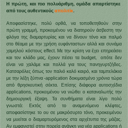
Η πρώτη, και πιο πολυάριθμη, ομάδα απαρτίστηκε
από τους αυθεντικούς
απολιτίκ
.
Αποφασίστηκε, πολύ ορθά, να τοποθετηθούν στην
πρώτη γραμμή, προκειμένου να διατηρούν άσβεστη την
φλόγα της διαμαρτυρίας και να δίνουν τόνο και παλμό
στο θέαμα με την χρήση ευφάνταστων αλλά και συνάμα
χαμηλού κόστους effect. Με την κρίση να έχει επηρεάσει
και τον κλάδο μας, έχουν πέσει τα budget, οπότε δεν
είναι να χαλάμε και πολλά για τους πανηγυρτζήδες.
Κατσαρόλες όπως τον παλιό καλό καιρό, και ταμπελάκια
με την λέξη ξύπνα -application δοκιμασμένο χρόνια τώρα
από θρησκευτική σέκτα. Επίσης διάφορα αυτοσχέδια
applications, προκειμένου να νιώθει ο καταναλωτής την
δημιουργική έξαψη. Τα συνθήματα είναι λίγο πολύ
γνωστά: Εκτός από το αναμενόμενο κλέφτες,
αποφασίστηκε το ου σε μακρόσυρτο τόνο, προκειμένου
να μυείται ο διαμαρτυρόμενος στα αρχέτυπα της μάζας.
Αν εμφανιστεί στην πορεία ανάγκη για νέα applications ή