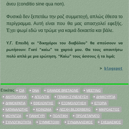
άνευ (conditio sine qua non).
Φυσικά δεν ξεπετάω την ροζ συμμετοχή, απλώς έθεσα το
περίγραμμα. Αυτή είναι που θα μας απασχολεί εφεξής.
Έχει ψωμί εδώ να τρώμε για καμιά δεκαετία και βάλε.
Υ.Γ. Επειδή οι “δικηγόροι του διαβόλου” θα σπεύσουν να
ρωτήσουν: Γιατί “καίω” τα χαρτιά μου. Θα τους απαντήσω
πολύ απλά με μια ερώτηση. “Καίω” τους άσσους ή τα λιμά;
>
blogspot
Ετικέτες
CIA
DNA
GRANDE BRETAGNE
MEETING
ΑΝΥΠΟΛΗΨΊΑ
ΑΠΟΛΙΤΊΚ
ΓΕΝΙΚΉ ΣΥΝΈΛΕΥΣΗ
ΔΗΜΙΟΥΡΓΊΑ
ΔΗΜΟΚΡΑΤΊΑ
ΕΘΕΛΟΝΤΉΣ
ΕΞΟΜΟΛΌΓΗΣΗ
ΙΣΤΟΡΊΑ
ΚΑΤΑΝΑΛΩΤΉΣ
ΚΟΙΝΩΝΊΑ
ΛΈΣΧΗ BILDERBERG
ΜΙΚΡΟΑΣΤΌΣ
ΜΟΎΝΤΖΑ
ΠΑΝΗΓΎΡΙ
ΠΟΛΙΤΙΚΉ
ΠΡΟΛΕΤΑΡΙΆΤΟ
ΣΥΛΛΟΓΙΚΌΤΗΤΑ
ΣΥΜΜΕΤΟΧΉ
ΣΥΝΔΙΚΑΛΙΣΜΌΣ
ΣΧΕΔΙΑΣΜΌΣ