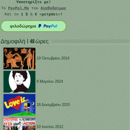
Υποστηρίξτε με!
Το
PayPal.Me
του
Αγαθοδαίμων
Και το
1 $
ή
€
«
μετράει
»
!
φιλοδώρημα
Δημοφιλή | 48 ώρες
19 Οκτωβρίου 2014
9 Μαρτίου 2024
18 Δεκεμβρίου 2015
10 Ιουνίου 2012