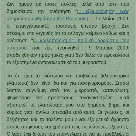
Δεν ήμουν σε τόσες πολλές, αλλά από τότε που
δημοσίευσα την ανάρτηση “
Η εξομολόγηση ενός
ασήμαντου ανθρώπου [De Profundis]
” – 17 Μαΐου 2009,
οι επαγγελματικές προτάσεις έπεσαν βροχή. Δεν
στέκομαι στο γεγονός ότι το εν λόγω κείμενο καθώς και η
ανάρτηση “
Ο κωλοπαιδισμός παιδική αρρώστια του
αστισμού
” που είχε προηγηθεί – 9 Μαρτίου 2009,
αποδείχθηκαν προφητικές γιατί δεν θέλω να προκαλέσω
τα εξαρτημένα αντανακλαστικά του μικροαστού.
Το ότι έχω το ελάττωμα να προβλέπω (κληρονομικό
ελάττωμα) δεν είναι δα και για πανηγυρισμούς. Ζητάω
λοιπόν συγνώμη από τον μικροαστό, καταναλωτή,
ψηφοφόρο και προσφάτως “αγανακτισμένο” γιατί
αξιοποιώ τα ελαττώματά μου στο δημόσιο βήμα και
κυρίως γιατί αντλώ υπεραξία από αυτά. Οι γνώσεις, οι
δεξιότητες και τα ταλέντα μου είναι εξαιρετικά άχρηστα
στους υπηκόους και χρήσιμα στις περιώνυμες εξουσίες.
Ο λαός έχει δικούς του επαγγελματίες για τις προβλέψεις: