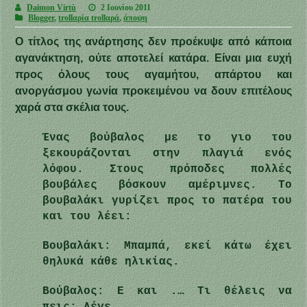
Daimon Virtù
2 Ιουνίου 2011
Blogger
,
trollαρία trollαρά
,
άποψη
Ο τίτλος της ανάρτησης δεν προέκυψε από κάποια
αγανάκτηση, ούτε αποτελεί κατάρα. Είναι μια ευχή
προς όλους τους αγαμήτου, απάρτου και
ανοργάσμου γωνία προκειμένου να δουν επιτέλους
χαρά στα σκέλια τους.
Ένας βούβαλος με το γιο του
ξεκουράζονται στην πλαγιά ενός
λόφου. Στους πρόποδες πολλές
βουβάλες βόσκουν αμέριμνες. Το
βουβαλάκι γυρίζει προς το πατέρα του
και του λέει:
Βουβαλάκι: Μπαμπά, εκεί κάτω έχει
θηλυκά κάθε ηλικίας.
Βούβαλος: Ε και .… Τι θέλεις να
πεις; Λέγε …