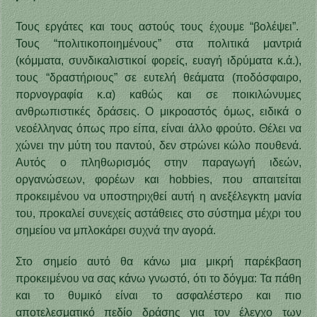
Τους εργάτες και τους αστούς τους έχουμε “βολέψει”.
Τους “πολιτικοποιημένους” στα πολιτικά μαντριά
(κόμματα, συνδικαλιστικοί φορείς, ευαγή ιδρύματα κ.ά.),
τους “δραστήριους” σε ευτελή θεάματα (ποδόσφαιρο,
πορνογραφία κ.α) καθώς και σε ποικιλώνυμες
ανθρωπιστικές δράσεις. Ο μικροαστός όμως, ειδικά ο
νεοέλληνας όπως προ είπα, είναι άλλο φρούτο. Θέλει να
χώνει την μύτη του παντού, δεν στρώνει κώλο πουθενά.
Αυτός ο πληθωρισμός στην παραγωγή ιδεών,
οργανώσεων, φορέων και hobbies, που απαιτείται
προκειμένου να υποστηριχθεί αυτή η ανεξέλεγκτη μανία
του, προκαλεί συνεχείς αστάθειες στο σύστημα μέχρι του
σημείου να μπλοκάρει συχνά την αγορά.
Στο σημείο αυτό θα κάνω μια μικρή παρέκβαση
προκειμένου να σας κάνω γνωστό, ότι το δόγμα: Τα πάθη
και το θυμικό είναι το ασφαλέστερο και πιο
αποτελεσματικό πεδίο δράσης για τον έλεγχο των