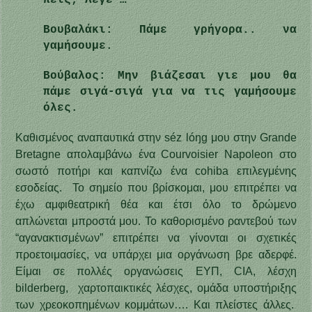
Βουβαλάκι: Πάμε γρήγορα.. να
γαμήσουμε.
Βούβαλος: Μην βιάζεσαι γιε μου θα
πάμε σιγά-σιγά για να τις γαμήσουμε
όλες.
Καθισμένος αναπαυτικά στην séz lóŋg μου στην Grande
Bretagne απολαμβάνω ένα Courvoisier Napoleon στο
σωστό ποτήρι και καπνίζω ένα cohiba επιλεγμένης
εσοδείας. Το σημείο που βρίσκομαι, μου επιτρέπει να
έχω αμφιθεατρική θέα και έτσι όλο το δρώμενο
απλώνεται μπροστά μου. Το καθορισμένο ραντεβού των
“αγανακτισμένων” επιτρέπει να γίνονται οι σχετικές
προετοιμασίες, να υπάρχει μια οργάνωση βρε αδερφέ.
Είμαι σε πολλές οργανώσεις ΕΥΠ, CIA, λέσχη
bilderberg, χαρτοπαικτικές λέσχες, ομάδα υποστήριξης
των χρεοκοπημένων κομμάτων…. Και πλείστες άλλες.