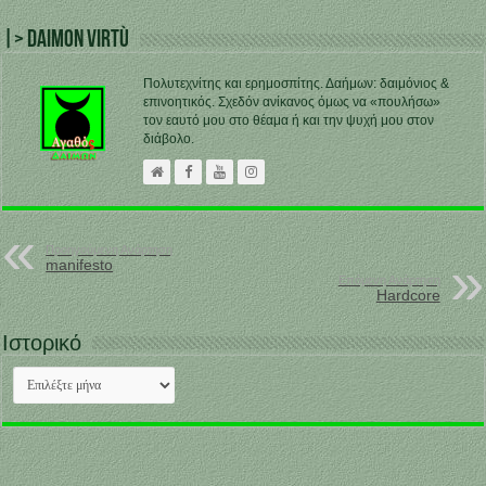
|> Daimon Virtù
Πολυτεχνίτης και ερημοσπίτης. Δαήμων: δαιμόνιος &
επινοητικός. Σχεδόν ανίκανος όμως να «πουλήσω»
τον εαυτό μου στο θέαμα ή και την ψυχή μου στον
διάβολο.
Προηγούμενη Ανάρτηση
manifesto
Επόμενη Ανάρτηση
Hardcore
Ιστορικό
Ιστορικό