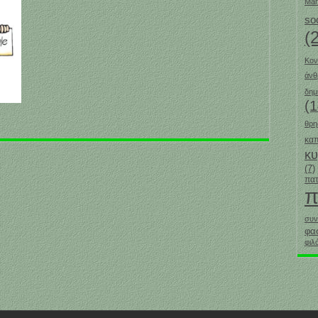
Mar
so
(
Κον
άν
δημ
(1
θρη
καπ
κ
(7)
πατ
π
συν
φα
φιλ