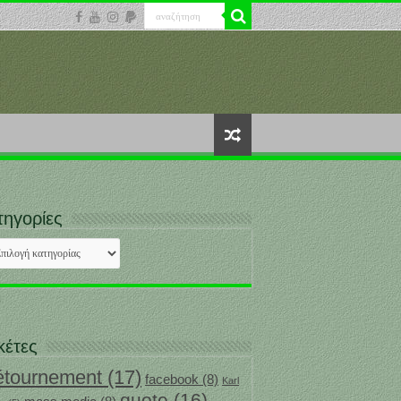
τηγορίες
ηγορίες
κέτες
étournement
(17)
facebook
(8)
Karl
quote
(16)