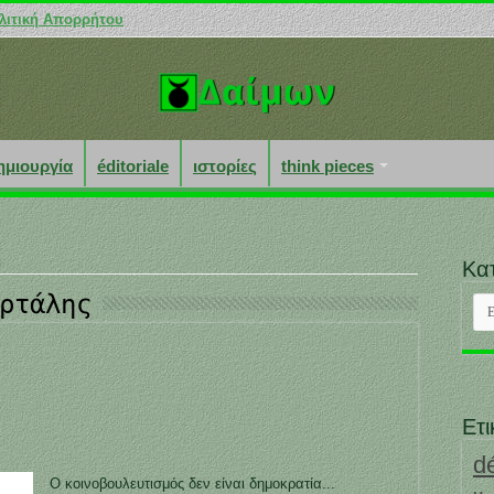
λιτική Απορρήτου
ημιουργία
éditoriale
ιστορίες
think pieces
Κα
ρτάλης
Κατ
Ετι
d
Ο κοινοβουλευτισμός δεν είναι δημοκρατία...