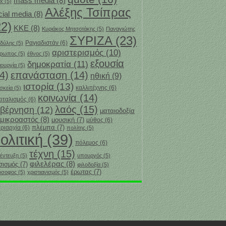
mass media
(8)
x
(5)
Αλέξης Τσίπρας
cial media
(8)
22)
ΚΚΕ
(8)
Κυριάκος Μητσοτάκης
(5)
Παναγιώτης
ΣΥΡΙΖΑ
(23)
Ραγιαδιστάν
(6)
δύλης
(5)
αριστερισμός
(10)
θρωπος
(5)
έθνος
(5)
εξουσία
δημοκρατία
(11)
ιουργία
(5)
4)
επανάσταση
(14)
ηθική
(9)
ιστορία
(13)
καλλιτέχνης
(6)
σκεία
(5)
κοινωνία
(14)
ιταλισμός
(6)
λαός
(15)
υβέρνηση
(12)
ματαιοδοξία
μικροαστός
(8)
μουσική
(7)
μύθος
(6)
πλέμπα
(7)
ριαρχία
(6)
πολίτης
(5)
ολιτική
(39)
πόλεμος
(6)
τέχνη
(15)
έντευξη
(5)
υπουργός
(5)
φιλελέρας
(8)
σισμός
(7)
φιλοδοξία
(5)
‎έρωτας
(7)
όσοφος
(5)
χριστιανισμός
(5)