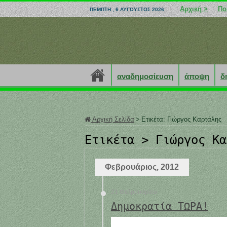
Αρχική >
Πο
ΠΈΜΠΤΗ , 6 ΑΎΓΟΥΣΤΟΣ 2026
αναδημοσίευση
άποψη
δ
Αρχική Σελίδα
>
Ετικέτα:
Γιώργος Καρτάλης
Ετικέτα >
Γιώργος Κα
Φεβρουάριος, 2012
21 Φεβρουαρίου
Δημοκρατία ΤΩΡΑ!